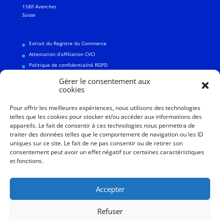
1580 Avenches
Suisse
Extrait du Registre du Commerce
Attestation d’affiliation CVCI
Politique de confidentialité RGPD
Gérer le consentement aux
cookies
Pour offrir les meilleures expériences, nous utilisons des technologies
Linkedin
telles que les cookies pour stocker et/ou accéder aux informations des
CVCI
appareils. Le fait de consentir à ces technologies nous permettra de
traiter des données telles que le comportement de navigation ou les ID
Commune d’Avenches
uniques sur ce site. Le fait de ne pas consentir ou de retirer son
consentement peut avoir un effet négatif sur certaines caractéristiques
et fonctions.
Accepter
Refuser